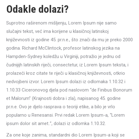
Odakle dolazi?
Suprotno raširenom mišljenju, Lorem Ipsum nije samo
slučajni tekst, već ima korijene u klasičnoj latinskoj
književnosti iz godine 45. pr.n.e., što znači da mu je preko 2000
godina. Richard McClintock, profesor latinskog jezika na
Hampden-Sydney koledžu u Virginiji, potražio je jednu od
čudnijijh latinskih riječi, consectetur, iz Lorem Ipsum teksta, i
prolazeći kroz citate te riječi u klasičnoj književnosti, otkrio
nedvojbeni izvor. Lorem Ipsum dolazi iz odlomaka 1.10.32 i
1.10.33 Ciceronovog djela pod naslovom “de Finibus Bonorum
et Malorum” (Krajnosti dobra i zla), napisanog 45. godine
pr.n.e. Ovo je djelo rasprava o teoriji etike, a bilo je vrlo
popularno u Renesansi. Prvi redak Lorem Ipsum-a, “Lorem
ipsum dolor sit amet..”, dolazi iz odlomka 1.10.32.
Za one koje zanima, standardni dio Lorem Ipsum-a koji se