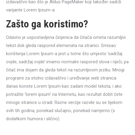
izdavaštvo kao što je Aldus PageMaker koji također sadrži
varijante Lorem Ipsum-a.
Zašto ga koristimo?
Odavno je uspostavljena činjenica da čitača ometa razumljivi
tekst dok gleda raspored elemenata na stranici. Smisao
korištenja Lorem Ipsum-a jest u tome što umjesto ‘sadržaj
ovjde, sadržaj ovjde’ imamo normalni raspored slova i riječi, pa
čitač ima dojam da gleda tekst na razumljivom jeziku. Mnogi
programi za stolno izdavaštvo i uređivanje web stranica
danas koriste Lorem Ipsum kao zadani model teksta, i ako
potražite ‘lorem ipsum’ na Internetu, kao rezultat dobit ćete
mnoge stranice u izradi. Razne verzije razvile su se tijekom
svih tih godina, ponekad slučajno, ponekad namjerno (s
dodatkom humora i slično).