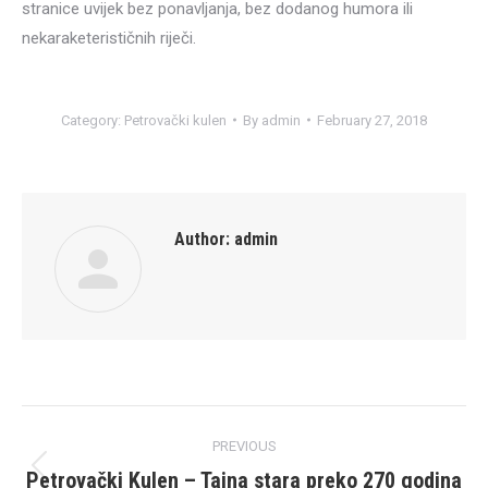
stranice uvijek bez ponavljanja, bez dodanog humora ili
nekaraketerističnih riječi.
Category:
Petrovački kulen
By
admin
February 27, 2018
Author:
admin
Post
PREVIOUS
navigation
Petrovački Kulen – Tajna stara preko 270 godina
Previous