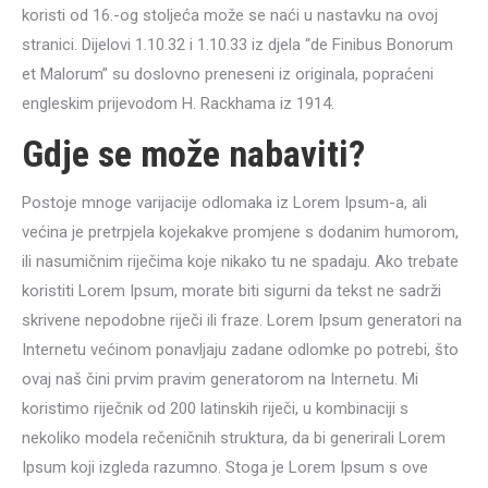
koristi od 16.-og stoljeća može se naći u nastavku na ovoj
stranici. Dijelovi 1.10.32 i 1.10.33 iz djela “de Finibus Bonorum
et Malorum” su doslovno preneseni iz originala, popraćeni
engleskim prijevodom H. Rackhama iz 1914.
Gdje se može nabaviti?
Postoje mnoge varijacije odlomaka iz Lorem Ipsum-a, ali
većina je pretrpjela kojekakve promjene s dodanim humorom,
ili nasumičnim riječima koje nikako tu ne spadaju. Ako trebate
koristiti Lorem Ipsum, morate biti sigurni da tekst ne sadrži
skrivene nepodobne riječi ili fraze. Lorem Ipsum generatori na
Internetu većinom ponavljaju zadane odlomke po potrebi, što
ovaj naš čini prvim pravim generatorom na Internetu. Mi
koristimo riječnik od 200 latinskih riječi, u kombinaciji s
nekoliko modela rečeničnih struktura, da bi generirali Lorem
Ipsum koji izgleda razumno. Stoga je Lorem Ipsum s ove