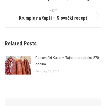
post:
NEXT
Krumple na ťapši – Slovački recept
Next
post:
Related Posts
Petrovački Kulen – Tajna stara preko 270
godina
February 27, 2018